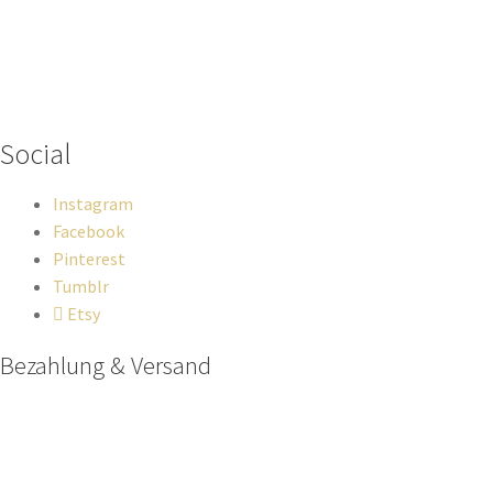
Wenn du Fragen zu deiner Bestellung oder zu Produkten haben
solltest, dann schreib einfach eine Mail
an
hello@everywhereyougo.de
Social
Instagram
Facebook
Pinterest
Tumblr
Etsy
Bezahlung & Versand
Paypal
Stripe
Sofort Überweisung