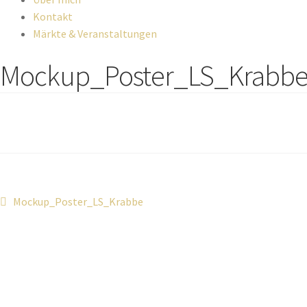
Kontakt
Märkte & Veranstaltungen
Mockup_Poster_LS_Krabb
Beitragsnavigation
Vorheriger
Mockup_Poster_LS_Krabbe
Beitrag: