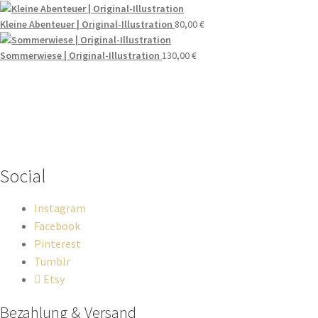
Kleine Abenteuer | Original-Illustration
80,00
€
Sommerwiese | Original-Illustration
130,00
€
Wenn du Fragen zu deiner Bestellung oder zu Produkten haben
solltest, dann schreib einfach eine Mail
an
hello@everywhereyougo.de
Social
Instagram
Facebook
Pinterest
Tumblr
Etsy
Bezahlung & Versand