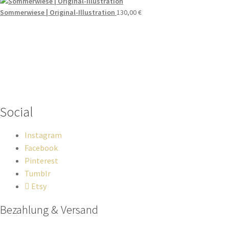
Sommerwiese | Original-Illustration
130,00
€
Wenn du Fragen zu deiner Bestellung oder zu Produkten haben
solltest, dann schreib einfach eine Mail
an
hello@everywhereyougo.de
Social
Instagram
Facebook
Pinterest
Tumblr
Etsy
Bezahlung & Versand