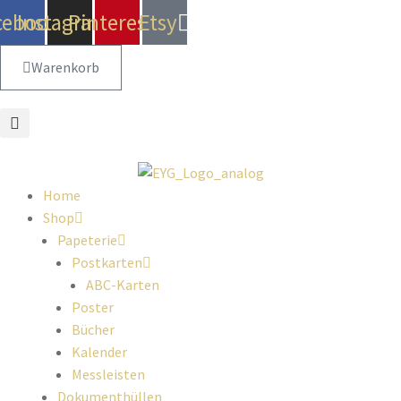
cebook
Instagram
Pinterest
Etsy
Warenkorb
Home
Shop
Papeterie
Postkarten
ABC-Karten
Poster
Bücher
Kalender
Messleisten
Dokumenthüllen