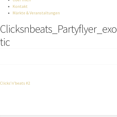
Kontakt
Märkte & Veranstaltungen
Clicksnbeats_Partyflyer_exo
tic
Beitragsnavigation
Vorheriger
Clicks’n’beats #2
Beitrag: