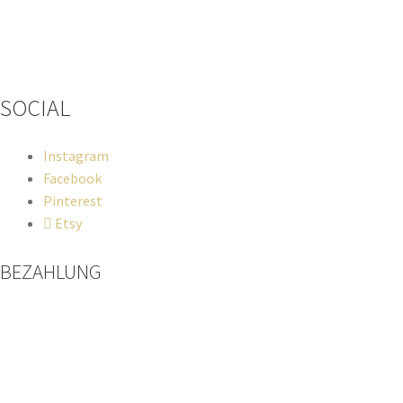
Wenn du Fragen zu deiner Bestellung oder zu Produkten haben
solltest, dann schreib einfach eine Mail
an
hello@everywhereyougo.de
SOCIAL
Instagram
Facebook
Pinterest
Etsy
BEZAHLUNG
Paypal
Kreditkarte
Sofort Überweisung