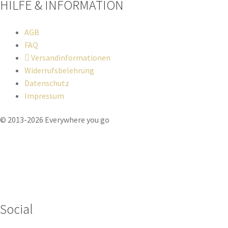
HILFE & INFORMATION​
AGB
FAQ
Versandinformationen
Widerrufsbelehrung
Datenschutz
Impressum
© 2013-2026 Everywhere you go
Wenn du Fragen zu deiner Bestellung oder zu Produkten haben
solltest, dann schreib einfach eine Mail
an
hello@everywhereyougo.de
Social