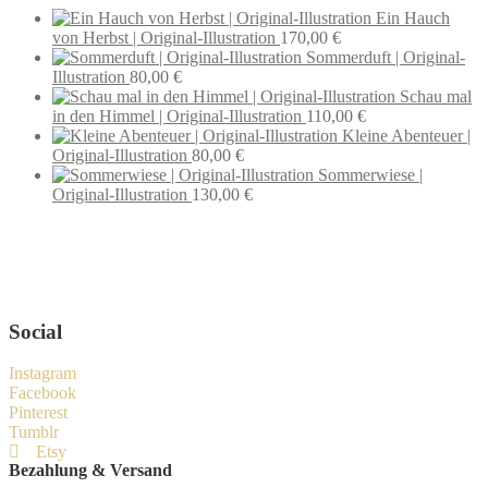
Ein Hauch
von Herbst | Original-Illustration
170,00
€
Sommerduft | Original-
Illustration
80,00
€
Schau mal
in den Himmel | Original-Illustration
110,00
€
Kleine Abenteuer |
Original-Illustration
80,00
€
Sommerwiese |
Original-Illustration
130,00
€
Wenn du Fragen zu deiner Bestellung oder zu Produkten haben
solltest, dann schreib einfach eine Mail
an
hello@everywhereyougo.de
Social
Instagram
Facebook
Pinterest
Tumblr
Etsy
Bezahlung & Versand