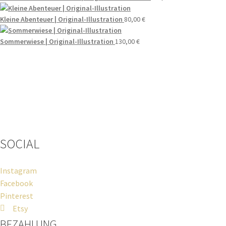
Kleine Abenteuer | Original-Illustration
80,00
€
Sommerwiese | Original-Illustration
130,00
€
Wenn du Fragen zu deiner Bestellung oder zu Produkten haben
solltest, dann schreib einfach eine Mail
an
hello@everywhereyougo.de
SOCIAL
Instagram
Facebook
Pinterest
Etsy
BEZAHLUNG