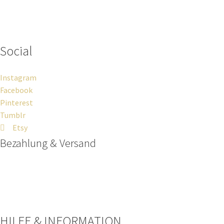
Wenn du Fragen zu deiner Bestellung oder zu Produkten haben
solltest, dann schreib einfach eine Mail
an
hello@everywhereyougo.de
Social
Instagram
Facebook
Pinterest
Tumblr
Etsy
Bezahlung & Versand
Paypal
Stripe
Sofort Überweisung
HILFE & INFORMATION​