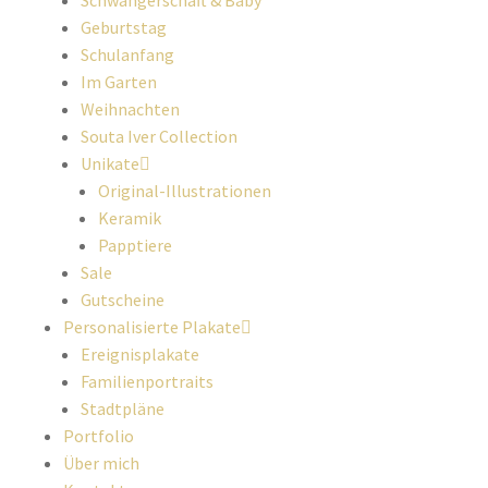
Schwangerschaft & Baby
Geburtstag
Schulanfang
Im Garten
Weihnachten
Souta Iver Collection
Unikate
Original-Illustrationen
Keramik
Papptiere
Sale
Gutscheine
Personalisierte Plakate
Ereignisplakate
Familienportraits
Stadtpläne
Portfolio
Über mich