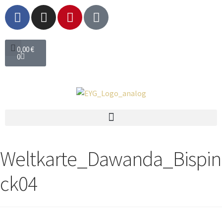
0,00
€
0
Weltkarte_Dawanda_Bispin
ck04