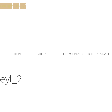
cebook
Instagram
Pinterest
Etsy
HOME
SHOP
PERSONALISIERTE PLAKATE
eyl_2