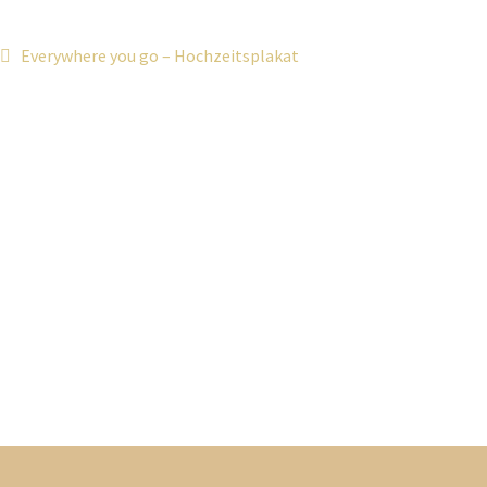
Beitragsnavigation
Vorheriger
Everywhere you go – Hochzeitsplakat
Beitrag: