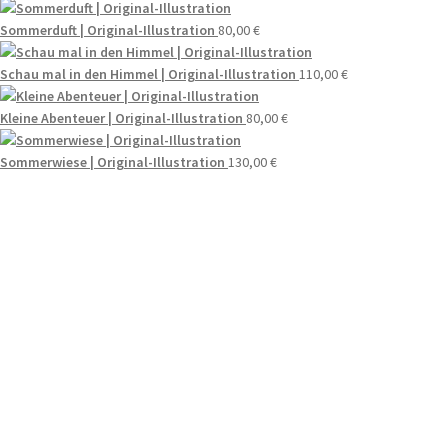
Sommerduft | Original-Illustration
80,00
€
Schau mal in den Himmel | Original-Illustration
110,00
€
Kleine Abenteuer | Original-Illustration
80,00
€
Sommerwiese | Original-Illustration
130,00
€
Wenn du Fragen zu deiner Bestellung oder zu
Produkten haben solltest, dann schreib einfach
eine Mail an
hello@everywhereyougo.de
Social
Bezahlung & Versand