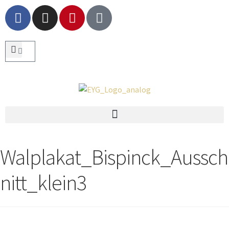
Walplakat_Bispinck_Aussch
nitt_klein3