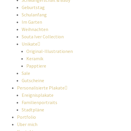
Schwangerschaft & Baby
Geburtstag
Schulanfang
Im Garten
Weihnachten
Souta Iver Collection
Unikate
Original-Illustrationen
Keramik
Papptiere
Sale
Gutscheine
Personalisierte Plakate
Ereignisplakate
Familienportraits
Stadtpläne
Portfolio
Über mich