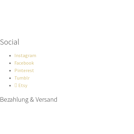
Wenn du Fragen zu deiner Bestellung oder zu Produkten haben
solltest, dann schreib einfach eine Mail
an
hello@everywhereyougo.de
Social
Instagram
Facebook
Pinterest
Tumblr
Etsy
Bezahlung & Versand
Paypal
Stripe
Sofort Überweisung