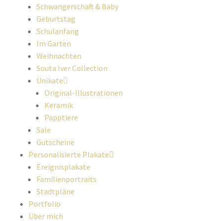
Schwangerschaft & Baby
Geburtstag
Schulanfang
Im Garten
Weihnachten
Souta Iver Collection
Unikate
Original-Illustrationen
Keramik
Papptiere
Sale
Gutscheine
Personalisierte Plakate
Ereignisplakate
Familienportraits
Stadtpläne
Portfolio
Über mich