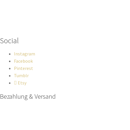
Wenn du Fragen zu deiner Bestellung oder zu Produkten haben
solltest, dann schreib einfach eine Mail
an
hello@everywhereyougo.de
Social
Instagram
Facebook
Pinterest
Tumblr
Etsy
Bezahlung & Versand
Paypal
Stripe
Sofort Überweisung