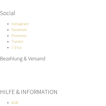
solltest, dann schreib einfach eine Mail
an
hello@everywhereyougo.de
Social
Instagram
Facebook
Pinterest
Tumblr
Etsy
Bezahlung & Versand
Paypal
Stripe
Sofort Überweisung
HILFE & INFORMATION​
AGB