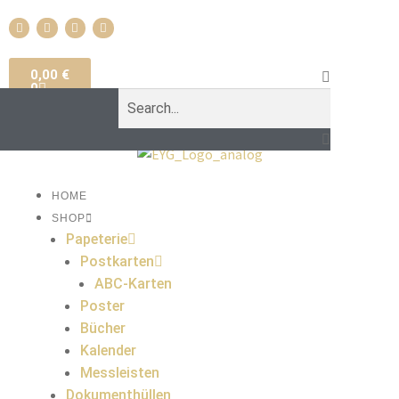
0,00
€
0
HOME
SHOP
Papeterie
Postkarten
ABC-Karten
Poster
Bücher
Kalender
Messleisten
Dokumenthüllen