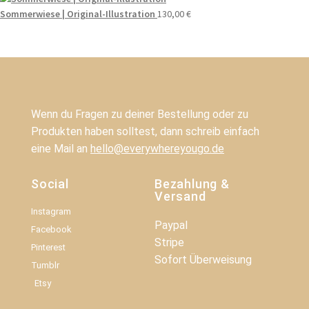
Sommerwiese | Original-Illustration
130,00
€
Wenn du Fragen zu deiner Bestellung oder zu
Produkten haben solltest, dann schreib einfach
eine Mail an
hello@everywhereyougo.de
Social
Bezahlung &
Versand
Instagram
Paypal
Facebook
Stripe
Pinterest
Sofort Überweisung
Tumblr
Etsy