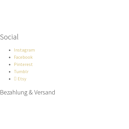
Wenn du Fragen zu deiner Bestellung oder zu Produkten haben
solltest, dann schreib einfach eine Mail
an
hello@everywhereyougo.de
Social
Instagram
Facebook
Pinterest
Tumblr
Etsy
Bezahlung & Versand
Paypal
Stripe
Sofort Überweisung