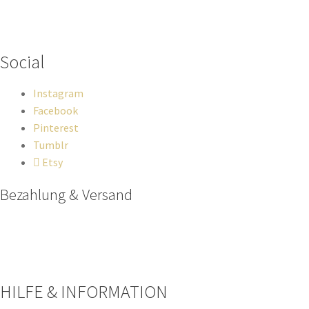
Wenn du Fragen zu deiner Bestellung oder zu Produkten haben
solltest, dann schreib einfach eine Mail
an
hello@everywhereyougo.de
Social
Instagram
Facebook
Pinterest
Tumblr
Etsy
Bezahlung & Versand
Paypal
Stripe
Sofort Überweisung
HILFE & INFORMATION​