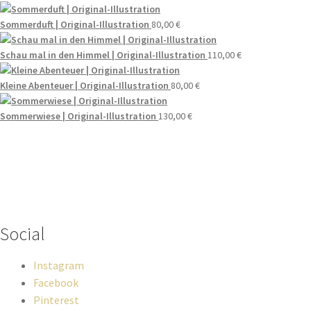
Sommerduft | Original-Illustration
80,00
€
Schau mal in den Himmel | Original-Illustration
110,00
€
Kleine Abenteuer | Original-Illustration
80,00
€
Sommerwiese | Original-Illustration
130,00
€
Wenn du Fragen zu deiner Bestellung oder zu Produkten haben
solltest, dann schreib einfach eine Mail
an
hello@everywhereyougo.de
Social
Instagram
Facebook
Pinterest