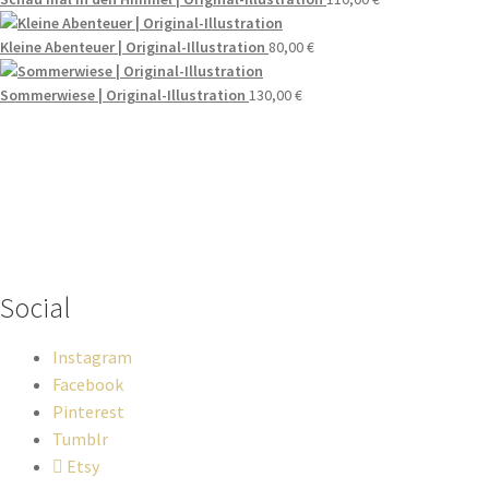
Kleine Abenteuer | Original-Illustration
80,00
€
Sommerwiese | Original-Illustration
130,00
€
Wenn du Fragen zu deiner Bestellung oder zu Produkten haben
solltest, dann schreib einfach eine Mail
an
hello@everywhereyougo.de
Social
Instagram
Facebook
Pinterest
Tumblr
Etsy