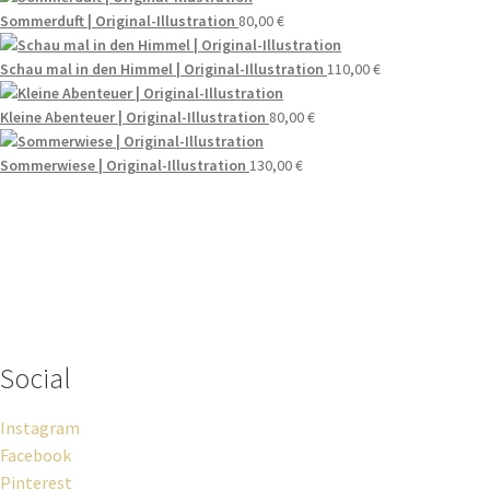
Sommerduft | Original-Illustration
80,00
€
Schau mal in den Himmel | Original-Illustration
110,00
€
Kleine Abenteuer | Original-Illustration
80,00
€
Sommerwiese | Original-Illustration
130,00
€
Wenn du Fragen zu deiner Bestellung oder zu Produkten haben
solltest, dann schreib einfach eine Mail
an
hello@everywhereyougo.de
Social
Instagram
Facebook
Pinterest