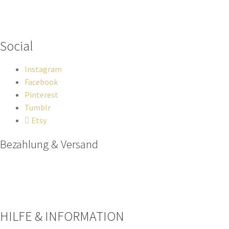
Wenn du Fragen zu deiner Bestellung oder zu Produkten haben
solltest, dann schreib einfach eine Mail
an
hello@everywhereyougo.de
Social
Instagram
Facebook
Pinterest
Tumblr
Etsy
Bezahlung & Versand
Paypal
Stripe
Sofort Überweisung
HILFE & INFORMATION​