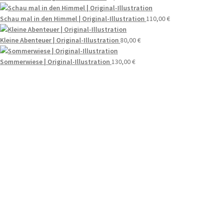
Schau mal in den Himmel | Original-Illustration
110,00
€
Kleine Abenteuer | Original-Illustration
80,00
€
Sommerwiese | Original-Illustration
130,00
€
Wenn du Fragen zu deiner Bestellung oder zu
Produkten haben solltest, dann schreib einfach
eine Mail an
hello@everywhereyougo.de
Social
Bezahlung & Versand
Instagram
Paypal
Stripe
Facebook