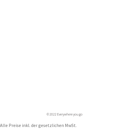
Sofort Überweisung
Pinterest
Tumblr
Etsy
HILFE &
INFORMATION​
AGB
FAQ
Versandinformationen
Widerrufsbelehrung
Datenschutz
Impressum
© 2022 Everywhere you go
Alle Preise inkl. der gesetzlichen MwSt.