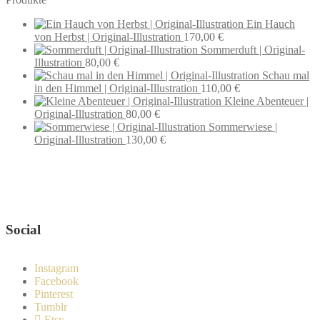
Ein Hauch
von Herbst | Original-Illustration
170,00
€
Sommerduft | Original-
Illustration
80,00
€
Schau mal
in den Himmel | Original-Illustration
110,00
€
Kleine Abenteuer |
Original-Illustration
80,00
€
Sommerwiese |
Original-Illustration
130,00
€
Wenn du Fragen zu deiner Bestellung oder zu Produkten haben
solltest, dann schreib einfach eine Mail
an
hello@everywhereyougo.de
Social
Instagram
Facebook
Pinterest
Tumblr
Etsy