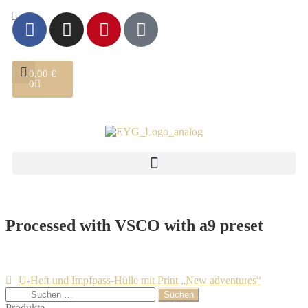
0,00
€
0
Processed with VSCO with a9 preset
U-Heft und Impfpass-Hülle mit Print „New adventures“
Produkte