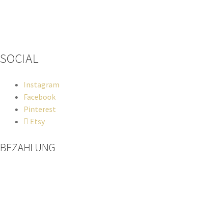
Wenn du Fragen zu deiner Bestellung oder zu Produkten haben
solltest, dann schreib einfach eine Mail
an
hello@everywhereyougo.de
SOCIAL
Instagram
Facebook
Pinterest
Etsy
BEZAHLUNG
Paypal
Kreditkarte
Sofort Überweisung