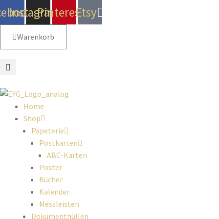
cebook
Instagram
Pinterest
Etsy
Warenkorb
Home
Shop
Papeterie
Postkarten
ABC-Karten
Poster
Bücher
Kalender
Messleisten
Dokumenthüllen