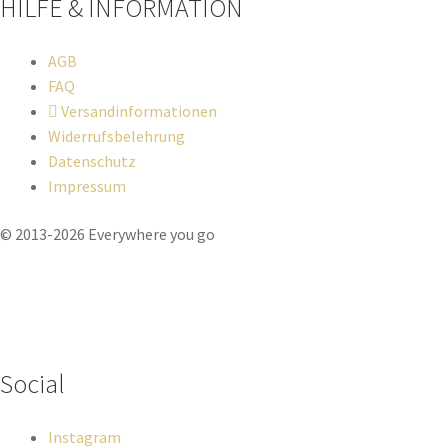
HILFE & INFORMATION​
AGB
FAQ
Versandinformationen
Widerrufsbelehrung
Datenschutz
Impressum
© 2013-2026 Everywhere you go
Wenn du Fragen zu deiner Bestellung oder zu Produkten haben
solltest, dann schreib einfach eine Mail
an
hello@everywhereyougo.de
Social
Instagram