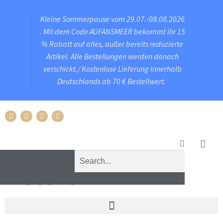
Kleine Sommerpause vom 29.07.-08.08.2026
. Mit dem Code AUFANSMEER bekommt ihr 15
% Rabatt auf alles, außer bereits reduzierte
Artikel. Alle Bestellungen werden danach
verschickt./ Kostenlose Lieferung innerhalb
Deutschlands ab 70 € Bestellwert.