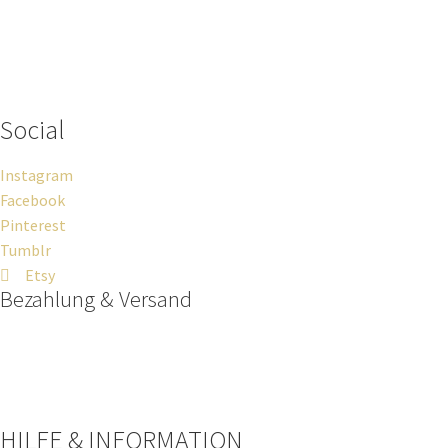
Wenn du Fragen zu deiner Bestellung oder zu Produkten haben
solltest, dann schreib einfach eine Mail
an
hello@everywhereyougo.de
Social
Instagram
Facebook
Pinterest
Tumblr
Etsy
Bezahlung & Versand
Paypal
Stripe
Sofort Überweisung
HILFE & INFORMATION​