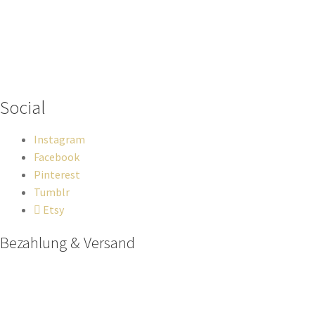
Wenn du Fragen zu deiner Bestellung oder zu Produkten haben
solltest, dann schreib einfach eine Mail
an
hello@everywhereyougo.de
Social
Instagram
Facebook
Pinterest
Tumblr
Etsy
Bezahlung & Versand
Paypal
Stripe
Sofort Überweisung