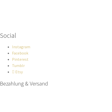
Wenn du Fragen zu deiner Bestellung oder zu Produkten haben
solltest, dann schreib einfach eine Mail
an
hello@everywhereyougo.de
Social
Instagram
Facebook
Pinterest
Tumblr
Etsy
Bezahlung & Versand
Paypal
Stripe
Sofort Überweisung