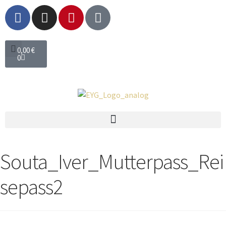
0,00
€
0
Souta_Iver_Mutterpass_Rei
sepass2