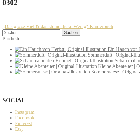
0302
Beitragsnavigation
Vorheriger
„Das große Viel & das kleine dicke Wenig“ Kinderbuch
Beitrag:
Suchen
nach:
Produkte
Ein Hauch von He
Sommerduft | Original-Illu
Schau mal in
Kleine Abenteuer | Or
Sommerwiese | Original-I
Wenn du Fragen zu deiner Bestellung oder zu Produkten haben solltes
SOCIAL
Instagram
Facebook
Pinterest
Etsy