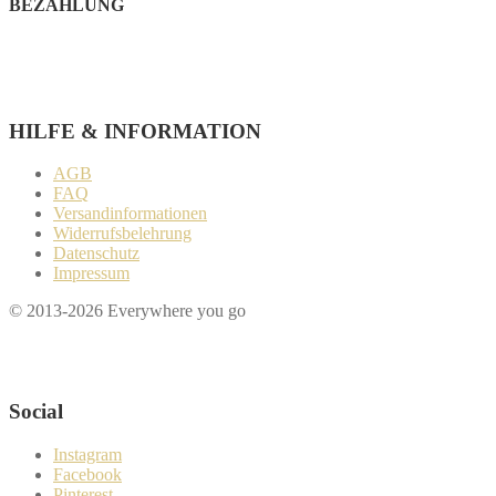
BEZAHLUNG
Paypal
Kreditkarte
Sofort Überweisung
HILFE & INFORMATION​
AGB
FAQ
Versandinformationen
Widerrufsbelehrung
Datenschutz
Impressum
© 2013-2026 Everywhere you go
Wenn du Fragen zu deiner Bestellung oder zu Produkten haben solltes
Social
Instagram
Facebook
Pinterest