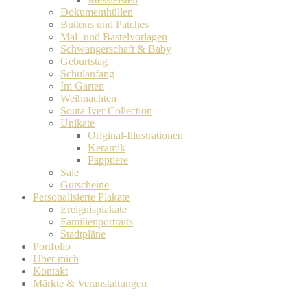
Dokumenthüllen
Buttons und Patches
Mal- und Bastelvorlagen
Schwangerschaft & Baby
Geburtstag
Schulanfang
Im Garten
Weihnachten
Souta Iver Collection
Unikate
Original-Illustrationen
Keramik
Papptiere
Sale
Gutscheine
Personalisierte Plakate
Ereignisplakate
Familienportraits
Stadtpläne
Portfolio
Über mich
Kontakt
Märkte & Veranstaltungen