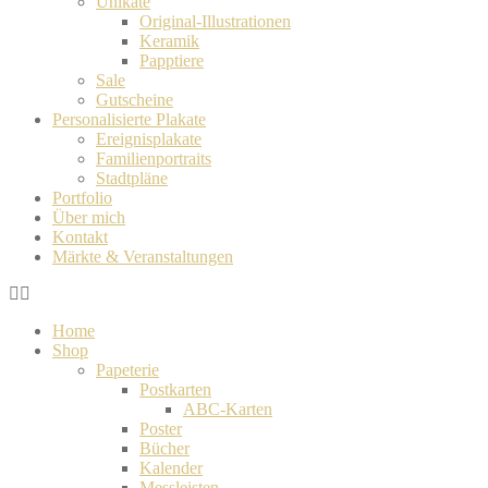
Unikate
Original-Illustrationen
Keramik
Papptiere
Sale
Gutscheine
Personalisierte Plakate
Ereignisplakate
Familienportraits
Stadtpläne
Portfolio
Über mich
Kontakt
Märkte & Veranstaltungen
Home
Shop
Papeterie
Postkarten
ABC-Karten
Poster
Bücher
Kalender
Messleisten