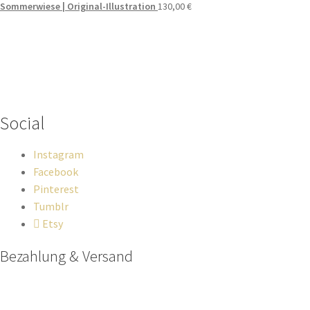
Sommerwiese | Original-Illustration
130,00
€
Wenn du Fragen zu deiner Bestellung oder zu Produkten haben
solltest, dann schreib einfach eine Mail
an
hello@everywhereyougo.de
Social
Instagram
Facebook
Pinterest
Tumblr
Etsy
Bezahlung & Versand
Paypal
Stripe