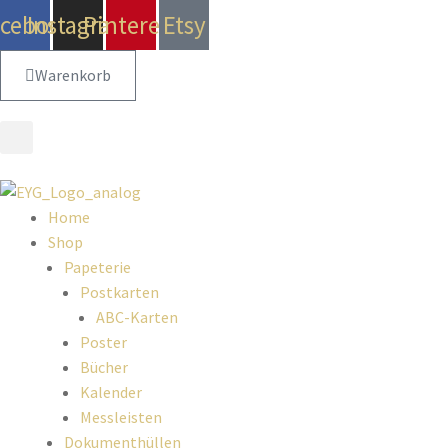
acebook
Instagram
Pinterest
Etsy
Warenkorb
Home
Shop
Papeterie
Postkarten
ABC-Karten
Poster
Bücher
Kalender
Messleisten
Dokumenthüllen