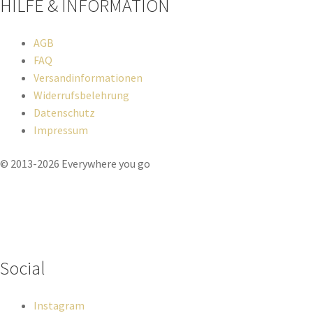
HILFE & INFORMATION​
AGB
FAQ
Versandinformationen
Widerrufsbelehrung
Datenschutz
Impressum
© 2013-2026 Everywhere you go
Wenn du Fragen zu deiner Bestellung oder zu Produkten haben
solltest, dann schreib einfach eine Mail
an
hello@everywhereyougo.de
Social
Instagram