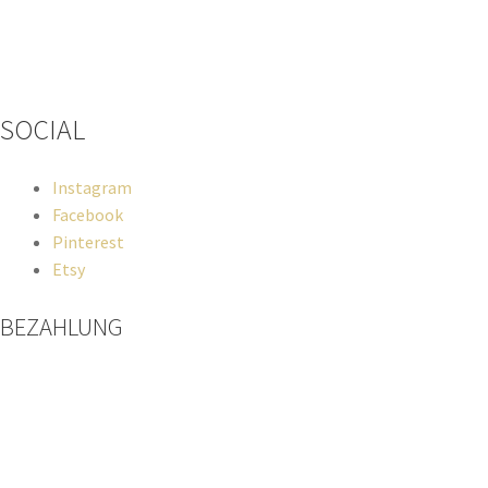
Wenn du Fragen zu deiner Bestellung oder zu Produkten haben
solltest, dann schreib einfach eine Mail
an
hello@everywhereyougo.de
SOCIAL
Instagram
Facebook
Pinterest
Etsy
BEZAHLUNG
Paypal
Kreditkarte
Sofort Überweisung