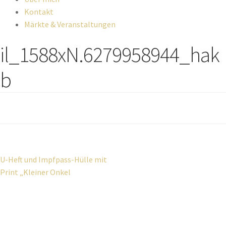
Kontakt
Märkte & Veranstaltungen
il_1588xN.6279958944_hak
b
Beitragsnavigation
Vorheriger
U-Heft und Impfpass-Hülle mit
Beitrag:
Print „Kleiner Onkel