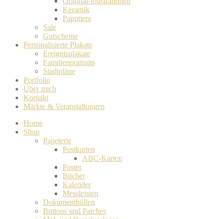
Original-Illustrationen
Keramik
Papptiere
Sale
Gutscheine
Personalisierte Plakate
Ereignisplakate
Familienportraits
Stadtpläne
Portfolio
Über mich
Kontakt
Märkte & Veranstaltungen
Home
Shop
Papeterie
Postkarten
ABC-Karten
Poster
Bücher
Kalender
Messleisten
Dokumenthüllen
Buttons und Patches