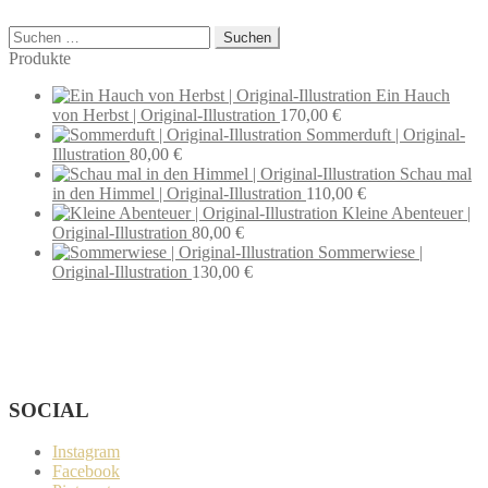
Suchen
nach:
Produkte
Ein Hauch
von Herbst | Original-Illustration
170,00
€
Sommerduft | Original-
Illustration
80,00
€
Schau mal
in den Himmel | Original-Illustration
110,00
€
Kleine Abenteuer |
Original-Illustration
80,00
€
Sommerwiese |
Original-Illustration
130,00
€
Wenn du Fragen zu deiner Bestellung oder zu Produkten haben
solltest, dann schreib einfach eine Mail
an
hello@everywhereyougo.de
SOCIAL
Instagram
Facebook