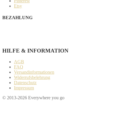
Pinterest
Etsy
BEZAHLUNG
Paypal
Kreditkarte
Sofort Überweisung
HILFE & INFORMATION​
AGB
FAQ
Versandinformationen
Widerrufsbelehrung
Datenschutz
Impressum
© 2013-2026 Everywhere you go
Wenn du Fragen zu deiner Bestellung oder zu Produkten haben
solltest, dann schreib einfach eine Mail
an
hello@everywhereyougo.de