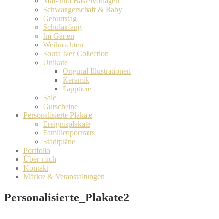
Mal- und Bastelvorlagen
Schwangerschaft & Baby
Geburtstag
Schulanfang
Im Garten
Weihnachten
Souta Iver Collection
Unikate
Original-Illustrationen
Keramik
Papptiere
Sale
Gutscheine
Personalisierte Plakate
Ereignisplakate
Familienportraits
Stadtpläne
Portfolio
Über mich
Kontakt
Märkte & Veranstaltungen
Personalisierte_Plakate2