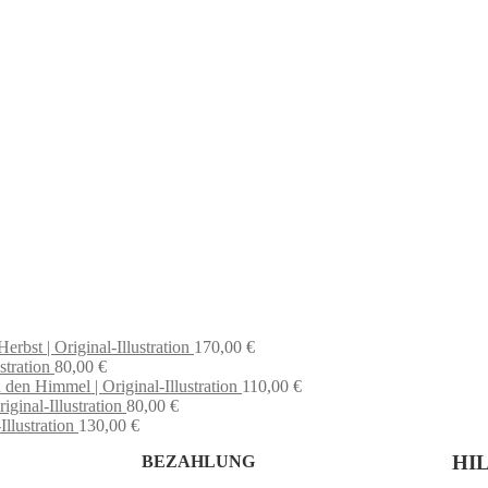
rbst | Original-Illustration
170,00
€
stration
80,00
€
 den Himmel | Original-Illustration
110,00
€
iginal-Illustration
80,00
€
llustration
130,00
€
HI
BEZAHLUNG