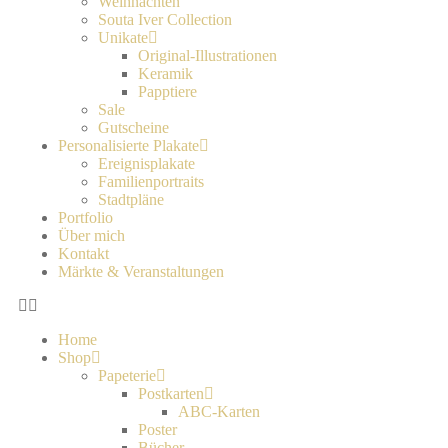
Weihnachten
Souta Iver Collection
Unikate
Original-Illustrationen
Keramik
Papptiere
Sale
Gutscheine
Personalisierte Plakate
Ereignisplakate
Familienportraits
Stadtpläne
Portfolio
Über mich
Kontakt
Märkte & Veranstaltungen
Home
Shop
Papeterie
Postkarten
ABC-Karten
Poster
Bücher