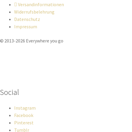
Versandinformationen
Widerrufsbelehrung
Datenschutz
Impressum
© 2013-2026 Everywhere you go
Wenn du Fragen zu deiner Bestellung oder zu Produkten haben
solltest, dann schreib einfach eine Mail
an
hello@everywhereyougo.de
Social
Instagram
Facebook
Pinterest
Tumblr