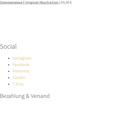
Sommerwiese | Original-Illustration
130,00
€
Wenn du Fragen zu deiner Bestellung oder zu Produkten haben
solltest, dann schreib einfach eine Mail
an
hello@everywhereyougo.de
Social
Instagram
Facebook
Pinterest
Tumblr
Etsy
Bezahlung & Versand
Paypal
Stripe