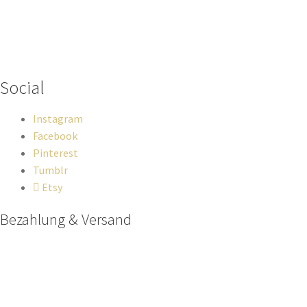
Wenn du Fragen zu deiner Bestellung oder zu Produkten haben
solltest, dann schreib einfach eine Mail
an
hello@everywhereyougo.de
Social
Instagram
Facebook
Pinterest
Tumblr
Etsy
Bezahlung & Versand
Paypal
Stripe
Sofort Überweisung